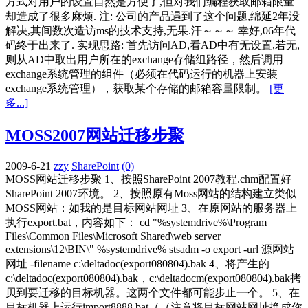
方式对用户的设置自然是方便了,但对我们编程获取邮箱限量
却造成了很多麻烦. 注: 公司的产品遇到了这个问题,绵延2年没
解决,其间数次造访ms的技术支持,无果.汗～～～ 幸好,06年代
码终于出来了. 实现思路: 首先访问AD,看AD中有无设置,若无,
则从AD中取出用户所在的exchange存储组路径，然后调用
exchange系统管理的组件（必须在代码运行的机器上安装
exchange系统管理），获取某个存储的邮箱容量限制。
[更
多...]
MOSS2007网站迁移步聚
2009-6-21
zzy
SharePoint
(0)
MOSS网站迁移步聚 1、按照SharePoint 2007教程.chm配置好
SharePoint 2007环境。 2、按照原有Moss网站的结构建立类似
MOSS网站：如我的是目标网站网址 3、在原网站的服务器上
执行export.bat，内容如下： cd "%systemdrive%\Program
Files\Common Files\Microsoft Shared\web server
extensions\12\BIN\" %systemdrive% stsadm -o export -url 源网站
网址 -filename c:\deltadoc(export080804).bak 4、将产生的
c:\deltadoc(export080804).bak，c:\deltadocm(export080804).bak拷
贝到要迁移的目标机器。这两个文件都可能步止一个。 5、在
目标机器上运行import8888.bat（（注意将目标网站网址换成你