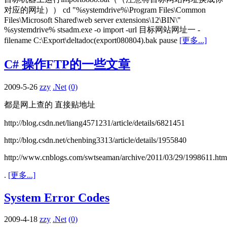
对应的网址）） cd "%systemdrive%\Program Files\Common
Files\Microsoft Shared\web server extensions\12\BIN\"
%systemdrive% stsadm.exe -o import -url 目标网站网址一 -
filename C:\Export\deltadoc(export080804).bak pause
[更多...]
C# 操作FTP的一些文章
2009-5-26
zzy
.Net
(0)
都是网上查的 直接贴地址
http://blog.csdn.net/liang4571231/article/details/6821451
http://blog.csdn.net/chenbing3313/article/details/1955840
http://www.cnblogs.com/swtseaman/archive/2011/03/29/1998611.htm
.
[更多...]
System Error Codes
2009-4-18
zzy
.Net
(0)