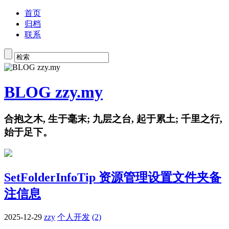
首页
归档
联系
BLOG zzy.my
合抱之木, 生于毫末; 九层之台, 起于累土; 千里之行,
始于足下。
SetFolderInfoTip 资源管理设置文件夹备
注信息
2025-12-29
zzy
个人开发
(2)