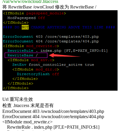
/var/www/owncloud/.htaccess
将 RewriteBase /ownCloud 修改为 RewriteBase /
Url 重写未生效
检查 .htaccess 末尾是否有
ErrorDocument 403 /owncloud/core/templates/403.php
ErrorDocument 404 /owncloud/core/templates/404.php
<IfModule mod_rewrite.c>
RewriteRule . index.php [PT,E=PATH_INFO:$1]