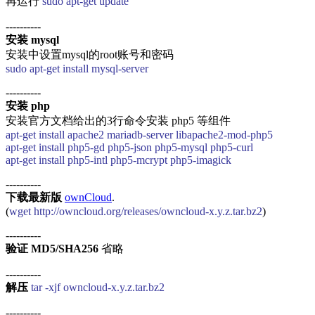
再运行
sudo apt-get update
----------
安装 mysql
安装中设置mysql的root账号和密码
sudo apt-get install mysql-server
----------
安装 php
安装官方文档给出的3行命令安装 php5 等组件
apt-get install apache2 mariadb-server libapache2-mod-php5
apt-get install php5-gd php5-json php5-mysql php5-curl
apt-get install php5-intl php5-mcrypt php5-imagick
----------
下载最新版
ownCloud
.
(
wget http://owncloud.org/releases/owncloud-x.y.z.tar.bz2
)
----------
验证 MD5/SHA256
省略
----------
解压
tar -xjf owncloud-x.y.z.tar.bz2
----------