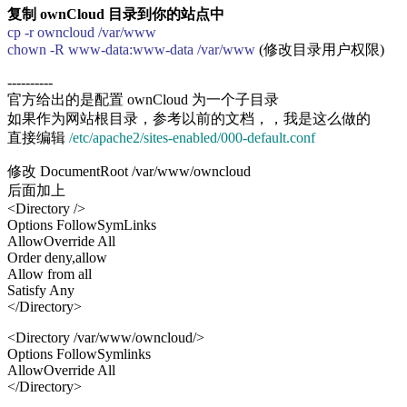
复制 ownCloud 目录到你的站点中
cp -r owncloud /var/www
chown -R www-data:www-data /var/www
(修改目录用户权限)
----------
官方给出的是配置 ownCloud 为一个子目录
如果作为网站根目录，参考以前的文档，，我是这么做的
直接编辑
/etc/apache2/sites-enabled/000-default.conf
修改 DocumentRoot /var/www/owncloud
后面加上
<Directory />
Options FollowSymLinks
AllowOverride All
Order deny,allow
Allow from all
Satisfy Any
</Directory>
<Directory /var/www/owncloud/>
Options FollowSymlinks
AllowOverride All
</Directory>