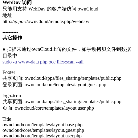
WebDav 访问
只能用支持 WebDav 的客户端访问 ownCloud
地址
http://
ip
:
port
/ownCloud/remote.php/webdav/
----------
其它操作
● 扫描未通过ownCloud上传的文件，如手动拷贝文件到数据
目录中
sudo -u www-data php occ files:scan --all
Footer
共享页面: owncloud/apps/files_sharing/templates/public.php
登录页面: owncloud/core/templates/layout.guest.php
logo-icon
共享页面: owncloud/apps/files_sharing/templates/public.php
页面: owncloud/core/templates/layout.user.php
Title
owncloud/core/templates/layout.base.php
owncloud/core/templates/layout.guest.php
owncloud/core/templates/layout.user.php