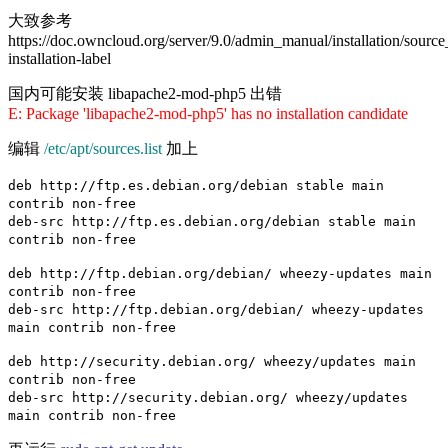
大致参考
https://doc.owncloud.org/server/9.0/admin_manual/installation/source
installation-label
国内可能安装 libapache2-mod-php5 出错
E: Package 'libapache2-mod-php5' has no installation candidate
编辑
/etc/apt/sources.list
加上
deb http://ftp.es.debian.org/debian stable main
contrib non-free
deb-src http://ftp.es.debian.org/debian stable main
contrib non-free
deb http://ftp.debian.org/debian/ wheezy-updates main
contrib non-free
deb-src http://ftp.debian.org/debian/ wheezy-updates
main contrib non-free
deb http://security.debian.org/ wheezy/updates main
contrib non-free
deb-src http://security.debian.org/ wheezy/updates
main contrib non-free