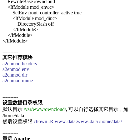
RewriteBase /owncloud
<IfModule mod_env.c>
SetEnv front_controller_active true
<IfModule mod_dir.c>
DirectorySlash off
</IfModule>
</IfModule>
</IfModule>
----------
其它推荐模块
a2enmod headers
a2enmod env
a2enmod dir
a2enmod mime
----------
设置数据目录权限
默认目录
/var/www/owncloud/
, 可以自行选择其它目录，如
/home/data
然后设置权限
chown -R www-data:www-data /home/data/
----------
重启 Apache